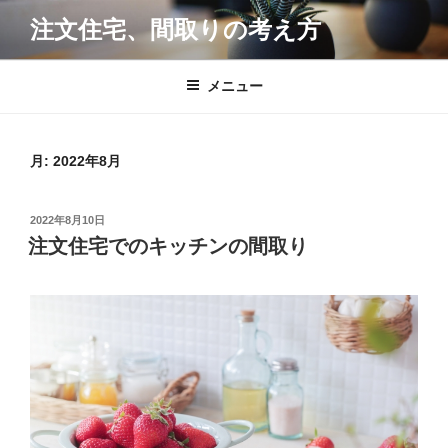
コ
注文住宅、間取りの考え方
ン
テ
ン
メニュー
ツ
へ
ス
月:
2022年8月
キ
ッ
投
2022年8月10日
プ
稿
注文住宅でのキッチンの間取り
日: