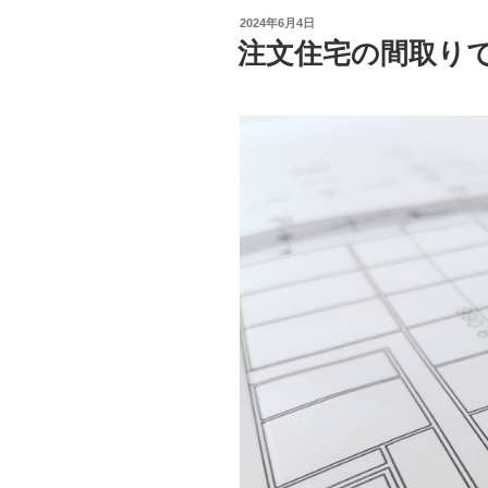
投
2024年6月4日
稿
注文住宅の間取り
日: