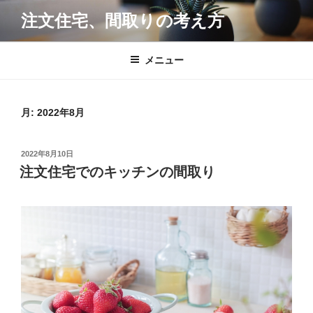
コ
注文住宅、間取りの考え方
ン
テ
ン
メニュー
ツ
へ
ス
月:
2022年8月
キ
ッ
投
2022年8月10日
プ
稿
注文住宅でのキッチンの間取り
日: