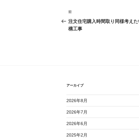
投
前
前
稿
の
注文住宅購入時間取り同様考えた
投
構工事
ナ
稿
ビ
ゲ
ー
シ
ョ
アーカイブ
ン
2026年8月
2026年7月
2026年6月
2025年2月