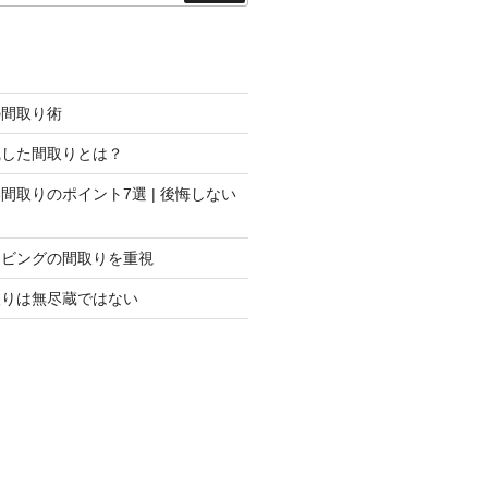
索
の間取り術
識した間取りとは？
間取りのポイント7選 | 後悔しない
リビングの間取りを重視
取りは無尽蔵ではない