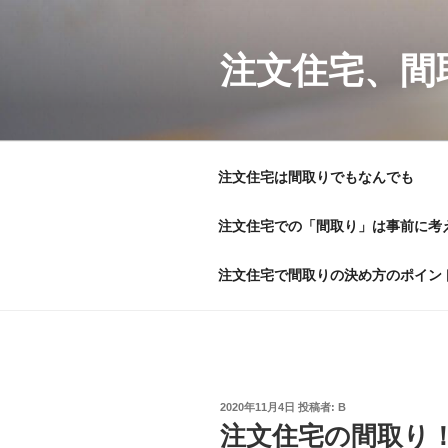
コ
ン
テ
注文住宅、間
ン
ツ
へ
ス
注文住宅は間取りでもなんでも
キ
ッ
注文住宅での「間取り」は事前に考
プ
注文住宅で間取りの決め方のポイン
投
2020年11月4日
投稿者:
B
稿
注文住宅の間取り
日: