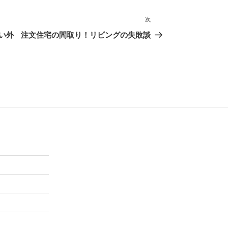
次
次
の
い外
注文住宅の間取り！リビングの失敗談
投
稿