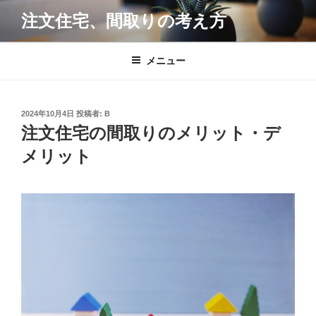
コ
注文住宅、間取りの考え方
ン
テ
ン
メニュー
ツ
へ
ス
投
2024年10月4日
投稿者:
B
キ
稿
注文住宅の間取りのメリット・デ
日:
ッ
メリット
プ