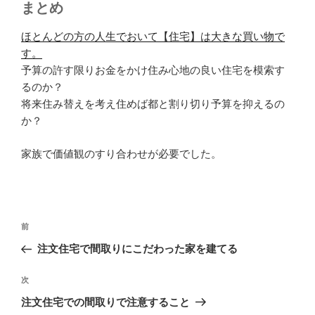
まとめ
ほとんどの方の人生でおいて【住宅】は大きな買い物で
す。
予算の許す限りお金をかけ住み心地の良い住宅を模索す
るのか？
将来住み替えを考え住めば都と割り切り予算を抑えるの
か？
家族で価値観のすり合わせが必要でした。
投
前
前
稿
の
注文住宅で間取りにこだわった家を建てる
ナ
投
ビ
稿
次
次
ゲ
の
注文住宅での間取りで注意すること
投