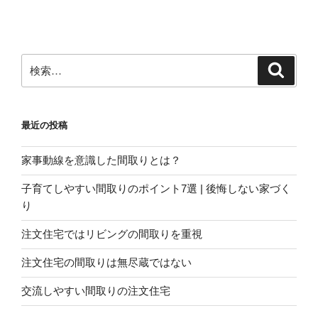
ー
稿
シ
ョ
ン
検
検
索
索:
最近の投稿
家事動線を意識した間取りとは？
子育てしやすい間取りのポイント7選 | 後悔しない家づく
り
注文住宅ではリビングの間取りを重視
注文住宅の間取りは無尽蔵ではない
交流しやすい間取りの注文住宅