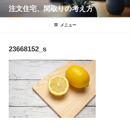
コ
注文住宅、間取りの考え方
ン
テ
ン
メニュー
ツ
へ
ス
23668152_s
キ
ッ
プ