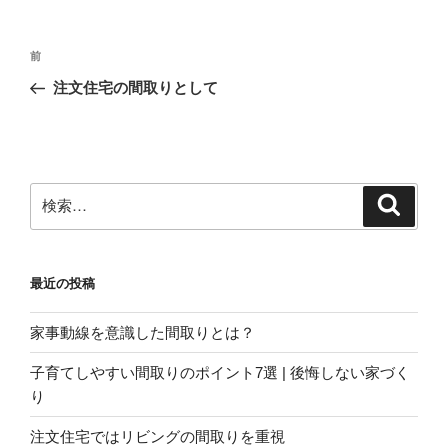
投
前
前
稿
の
注文住宅の間取りとして
ナ
投
ビ
稿
ゲ
ー
検
検
シ
索
索:
ョ
ン
最近の投稿
家事動線を意識した間取りとは？
子育てしやすい間取りのポイント7選 | 後悔しない家づく
り
注文住宅ではリビングの間取りを重視