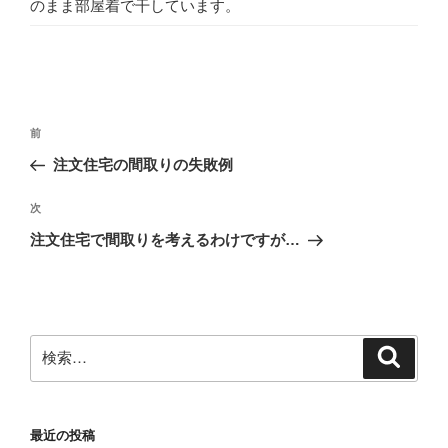
のまま部屋着で干しています。
投
前
前
稿
の
注文住宅の間取りの失敗例
ナ
投
ビ
稿
次
次
ゲ
の
注文住宅で間取りを考えるわけですが…
投
ー
稿
シ
ョ
ン
検
検
索
索:
最近の投稿