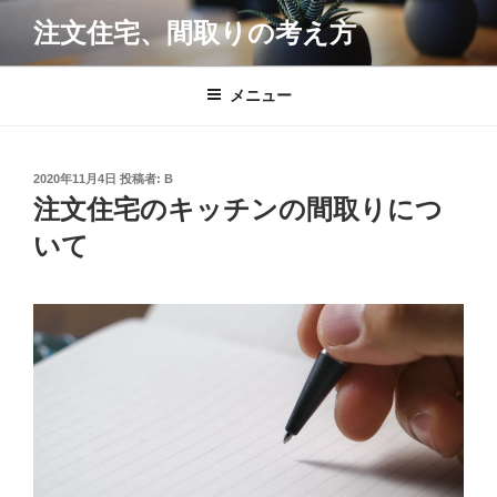
コ
注文住宅、間取りの考え方
ン
テ
ン
メニュー
ツ
へ
ス
投
2020年11月4日
投稿者:
B
キ
稿
注文住宅のキッチンの間取りにつ
日:
ッ
いて
プ