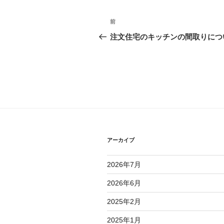
投
前
前
稿
の
注文住宅のキッチンの間取りにつ
投
ナ
稿
ビ
ゲ
ー
シ
ョ
アーカイブ
ン
2026年7月
2026年6月
2025年2月
2025年1月