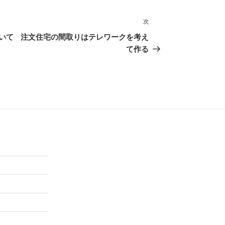
次
次
の
いて
注文住宅の間取りはテレワークを考え
投
て作る
稿