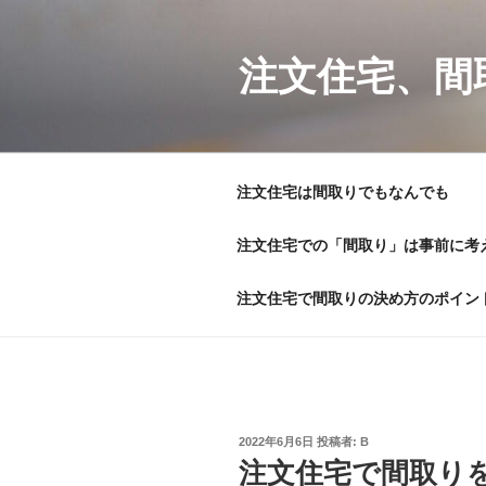
コ
ン
テ
注文住宅、間
ン
ツ
へ
ス
注文住宅は間取りでもなんでも
キ
ッ
注文住宅での「間取り」は事前に考
プ
注文住宅で間取りの決め方のポイン
投
2022年6月6日
投稿者:
B
稿
注文住宅で間取り
日: