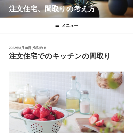
コ
注文住宅、間取りの考え方
ン
テ
ン
メニュー
ツ
へ
ス
投
2022年8月10日
投稿者:
B
キ
稿
注文住宅でのキッチンの間取り
日:
ッ
プ