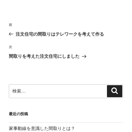
投
前
前
稿
の
注文住宅の間取りはテレワークを考えて作る
ナ
投
ビ
稿
次
次
ゲ
の
間取りを考えた注文住宅にしました
投
ー
稿
シ
ョ
ン
検
検
索
索:
最近の投稿
家事動線を意識した間取りとは？