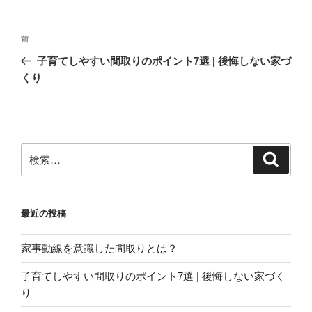
投
前
前
稿
の
子育てしやすい間取りのポイント7選 | 後悔しない家づ
ナ
投
くり
ビ
稿
ゲ
ー
シ
検
検
ョ
索
索:
ン
最近の投稿
家事動線を意識した間取りとは？
子育てしやすい間取りのポイント7選 | 後悔しない家づく
り