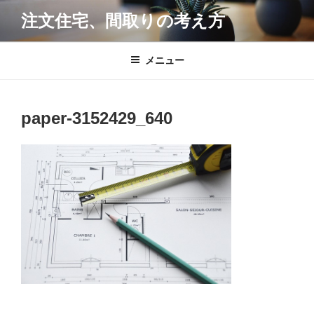
コ
注文住宅、間取りの考え方
ン
テ
ン
メニュー
ツ
へ
ス
paper-3152429_640
キ
ッ
プ