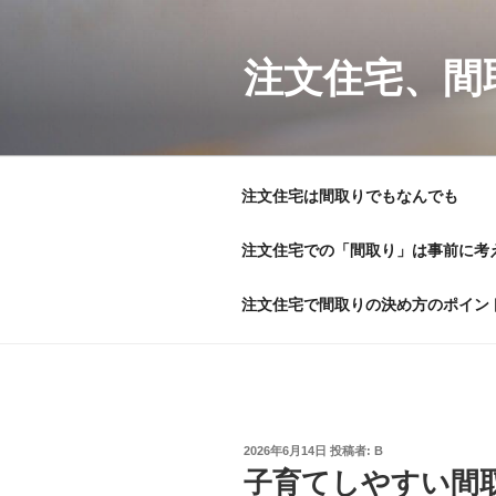
コ
ン
テ
注文住宅、間
ン
ツ
へ
ス
注文住宅は間取りでもなんでも
キ
ッ
注文住宅での「間取り」は事前に考
プ
注文住宅で間取りの決め方のポイン
投
2026年6月14日
投稿者:
B
稿
子育てしやすい間取
日: