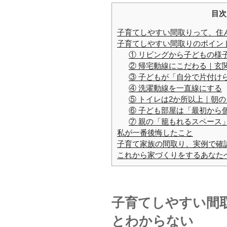
目次
子育てしやすい間取りって、住
子育てしやすい間取りのポイン
① リビングから子どもの様
② 帰宅動線にこだわる｜玄
③ 子どもが「自分で片付け
④ 洗濯動線を一直線にする
⑤ トイレは2か所以上｜朝
⑥ 子ども部屋は「最初から
⑦ 親の「籠もれるスペース
私が一番後悔したこと
子育て家族の間取り、実例で確
これから家づくりをするあなた
子育てしやすい間
とわからない