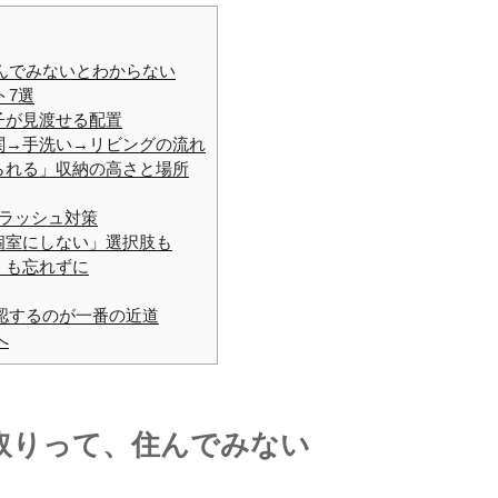
んでみないとわからない
ト7選
子が見渡せる配置
関→手洗い→リビングの流れ
られる」収納の高さと場所
のラッシュ対策
個室にしない」選択肢も
」も忘れずに
認するのが一番の近道
へ
取りって、住んでみない