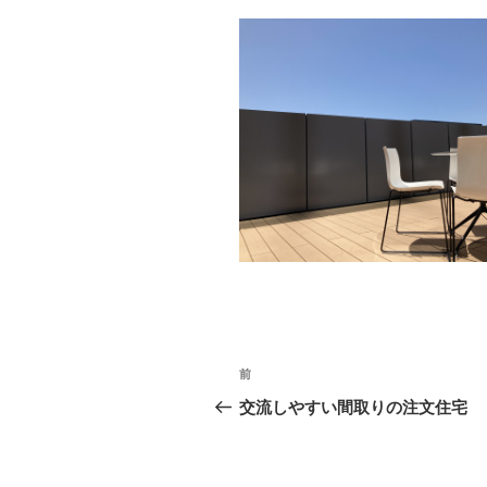
投
前
前
稿
の
交流しやすい間取りの注文住宅
投
ナ
稿
ビ