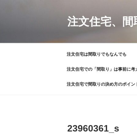
コ
ン
テ
注文住宅、間
ン
ツ
へ
ス
注文住宅は間取りでもなんでも
キ
ッ
注文住宅での「間取り」は事前に考
プ
注文住宅で間取りの決め方のポイン
23960361_s