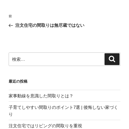
投
前
前
稿
の
注文住宅の間取りは無尽蔵ではない
ナ
投
ビ
稿
ゲ
ー
検
検
シ
索
索:
ョ
ン
最近の投稿
家事動線を意識した間取りとは？
子育てしやすい間取りのポイント7選 | 後悔しない家づく
り
注文住宅ではリビングの間取りを重視