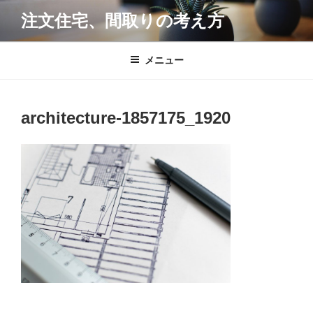
コ
注文住宅、間取りの考え方
ン
テ
ン
メニュー
ツ
へ
ス
architecture-1857175_1920
キ
ッ
プ