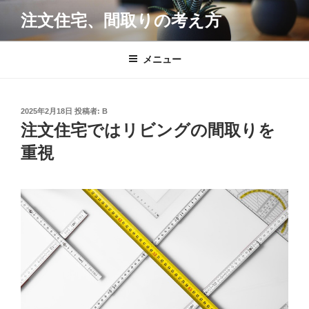
コ
注文住宅、間取りの考え方
ン
テ
ン
メニュー
ツ
へ
ス
投
2025年2月18日
投稿者:
B
キ
稿
注文住宅ではリビングの間取りを
日:
ッ
重視
プ