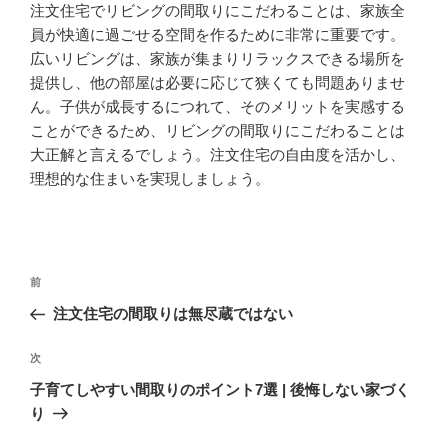
注文住宅でリビングの間取りにこだわることは、家族全
員が快適に過ごせる空間を作るために非常に重要です。
広いリビングは、家族が集まりリラックスできる場所を
提供し、他の部屋は必要に応じて狭くても問題ありませ
ん。子供が成長するにつれて、そのメリットを実感する
ことができるため、リビングの間取りにこだわることは
大正解と言えるでしょう。注文住宅の自由度を活かし、
理想的な住まいを実現しましょう。
投
前
前
稿
の
注文住宅の間取りは無尽蔵ではない
ナ
投
ビ
稿
次
次
ゲ
の
子育てしやすい間取りのポイント7選 | 後悔しない家づく
投
ー
り
稿
シ