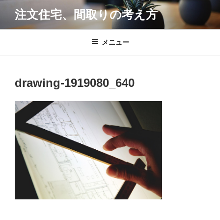
コ
注文住宅、間取りの考え方
ン
テ
ン
メニュー
ツ
へ
ス
drawing-1919080_640
キ
ッ
プ