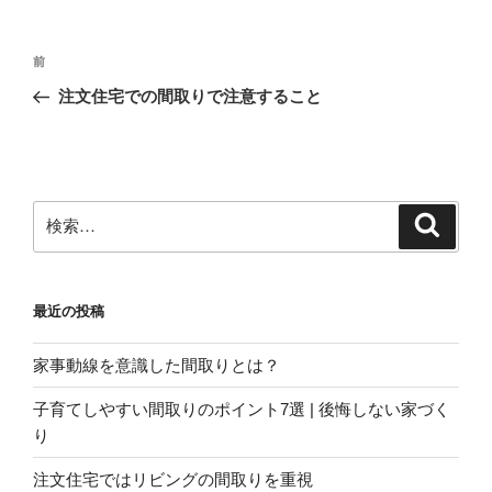
投
前
前
稿
の
注文住宅での間取りで注意すること
ナ
投
ビ
稿
ゲ
ー
検
検
シ
索
索:
ョ
ン
最近の投稿
家事動線を意識した間取りとは？
子育てしやすい間取りのポイント7選 | 後悔しない家づく
り
注文住宅ではリビングの間取りを重視