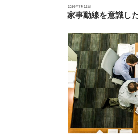
投
2026年7月12日
稿
家事動線を意識し
日: