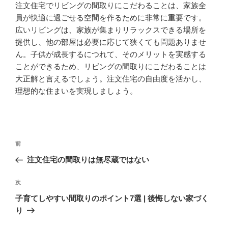
注文住宅でリビングの間取りにこだわることは、家族全
員が快適に過ごせる空間を作るために非常に重要です。
広いリビングは、家族が集まりリラックスできる場所を
提供し、他の部屋は必要に応じて狭くても問題ありませ
ん。子供が成長するにつれて、そのメリットを実感する
ことができるため、リビングの間取りにこだわることは
大正解と言えるでしょう。注文住宅の自由度を活かし、
理想的な住まいを実現しましょう。
投
前
前
稿
の
注文住宅の間取りは無尽蔵ではない
ナ
投
ビ
稿
次
次
ゲ
の
子育てしやすい間取りのポイント7選 | 後悔しない家づく
投
ー
り
稿
シ