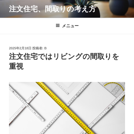
コ
注文住宅、間取りの考え方
ン
テ
ン
メニュー
ツ
へ
ス
投
2025年2月18日
投稿者:
B
キ
稿
注文住宅ではリビングの間取りを
日:
ッ
重視
プ